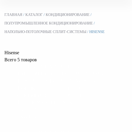
ГЛАВНАЯ
/
КАТАЛОГ
/
КОНДИЦИОНИРОВАНИЕ
/
ПОЛУПРОМЫШЛЕННОЕ КОНДИЦИОНИРОВАНИЕ
/
НАПОЛЬНО-ПОТОЛОЧНЫЕ СПЛИТ-СИСТЕМЫ
/ HISENSE
Hisense
Всего 5 товаров
СПЛИТ-СИСТЕМА НАПОЛЬНО-
ПОТОЛОЧНОГО ТИПА HEAVY CLASSIC
Hisense AUV-18HR4SA1 / AUW-18H4SS
Площадь:
до 50 м2
Уровень шума:
36-41 дБ
Потребляемая мощность:
5 кВт
105 590
руб.
В корзину