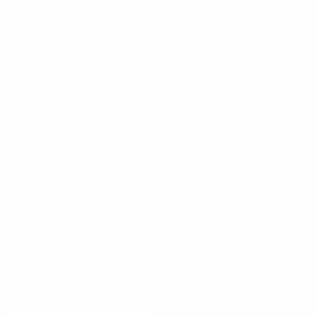
Полупромышленное кондиционирование
Канальные сплит-системы
Колонные сплит-системы
Напольно-потолочные сплит-системы
Кассетные сплит-системы
Промышленное кондиционирование
ККБ
Руфтопы
Чиллеры
Услуги
Проектирование
Кондиционирование
Вентиляция
Отопление
Строительство
Электромонтажные работы
Отопление
Тепловые завесы
Водяные тепло-вентиляторы