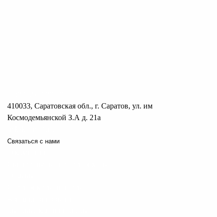
+7(8452)73 80 70
410033, Саратовская обл., г. Саратов, ул. им
Космодемьянской З.А д. 21а
tmksk@mail.ru
Связаться с нами
О компании
Свидетельства и сертификаты
Отзывы
Сертификаты дилеров
Кондиционирование
Бытовые кондиционеры