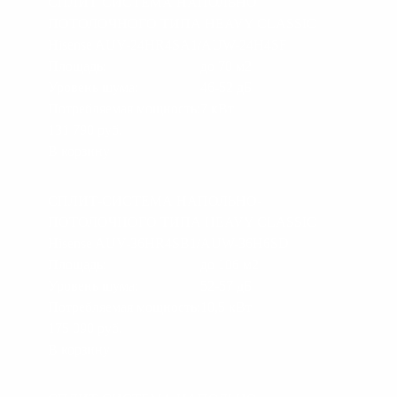
СПЛИТ-СИСТЕМА НАПОЛЬНО-
ПОТОЛОЧНОГО ТИПА HEAVY CLASSIC
Hisense AUV-24HR4SA1/AUW-24H4SF
Площадь:
до 70 м2
Уровень шума:
46-52 дБ
Потребляемая мощность:
7 кВт
131 790
руб.
В корзину
СПЛИТ-СИСТЕМА НАПОЛЬНО-
ПОТОЛОЧНОГО ТИПА HEAVY CLASSIC
Hisense AUV-36HR4SB1/AUW-36H6SD
Площадь:
до 106 м2
Уровень шума:
52-57 дБ
Потребляемая мощность:
10,5 кВт
175 090
руб.
В корзину