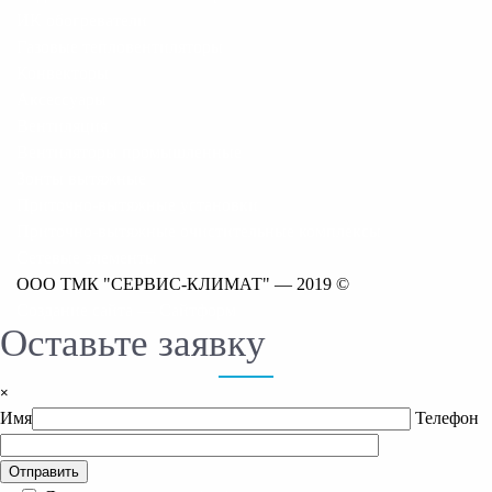
ИК обогреватели
Газовые тепловентиляторы
Конвекторы
Аксессуары
Вентиляция
Вентиляторы промышленные
Зонты вытяжные
Приточно-вытяжные установки
Приточно-вытяжные очистительные комплексы
Сетевые элементы
ООО ТМК "СЕРВИС-КЛИМАТ" — 2019 ©
Создание сайта — Сайтформ
Оставьте заявку
×
Имя
Телефон